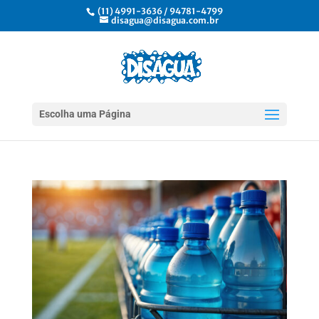
(11) 4991-3636 / 94781-4799
disagua@disagua.com.br
Escolha uma Página