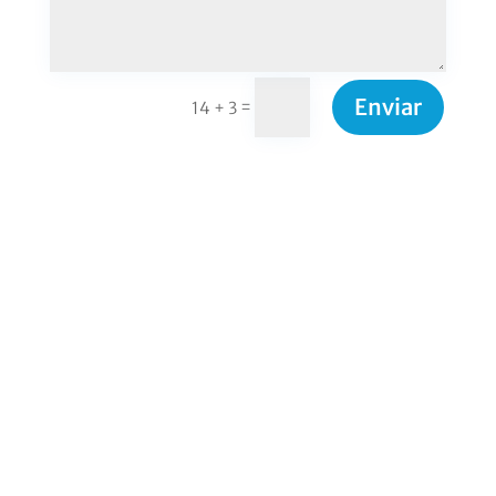
Enviar
=
14 + 3