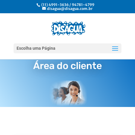
(11) 4991-3636 / 94781-4799
disagua@disagua.com.br
Escolha uma Página
Área do cliente