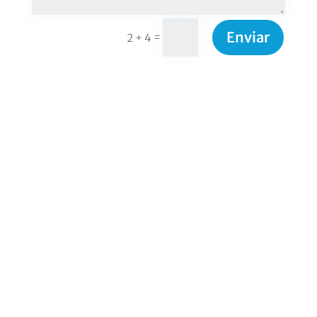
Enviar
=
2 + 4