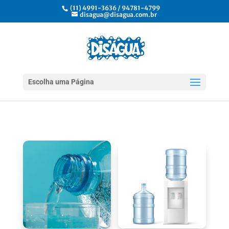
(11) 4991-3636 / 94781-4799
disagua@disagua.com.br
Escolha uma Página