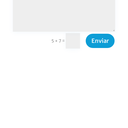
Enviar
=
5 + 7